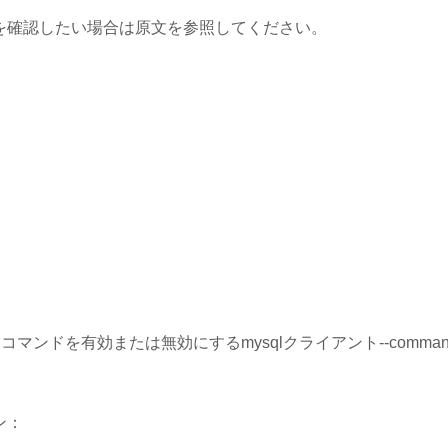
を確認したい場合は原文を参照してください。
トコマンドを有効または無効にするmysqlクライアント--comm
ン：